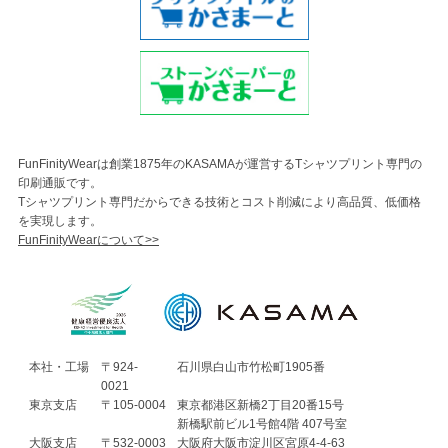
FunFinityWearは創業1875年のKASAMAが運営するTシャツプリント専門の
印刷通販です。
Tシャツプリント専門だからできる技術とコスト削減により高品質、低価格
を実現します。
FunFinityWearについて>>
本社・工場
〒924-
石川県白山市竹松町1905番
0021
東京支店
〒105-0004
東京都港区新橋2丁目20番15号
新橋駅前ビル1号館4階 407号室
大阪支店
〒532-0003
大阪府大阪市淀川区宮原4-4-63