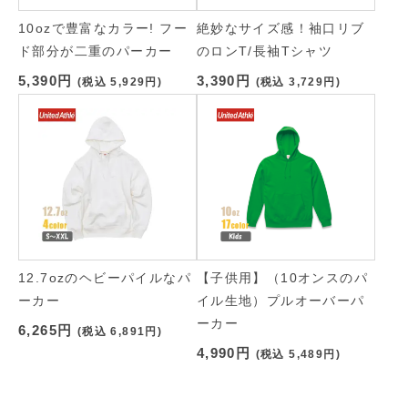
10ozで豊富なカラー! フー
絶妙なサイズ感！袖口リブ
ド部分が二重のパーカー
のロンT/長袖Tシャツ
5,390円
3,390円
(税込
5,929円
)
(税込
3,729円
)
12.7ozのヘビーパイルなパ
【子供用】（10オンスのパ
ーカー
イル生地）プルオーバーパ
ーカー
6,265円
(税込
6,891円
)
4,990円
(税込
5,489円
)