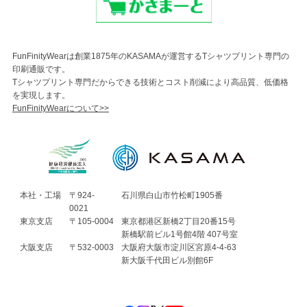
FunFinityWearは創業1875年のKASAMAが運営するTシャツプリント専門の
印刷通販です。
Tシャツプリント専門だからできる技術とコスト削減により高品質、低価格
を実現します。
FunFinityWearについて>>
本社・工場
〒924-
石川県白山市竹松町1905番
0021
東京支店
〒105-0004
東京都港区新橋2丁目20番15号
新橋駅前ビル1号館4階 407号室
大阪支店
〒532-0003
大阪府大阪市淀川区宮原4-4-63
新大阪千代田ビル別館6F