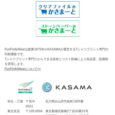
FunFinityWearは創業1875年のKASAMAが運営するTシャツプリント専門の
印刷通販です。
Tシャツプリント専門だからできる技術とコスト削減により高品質、低価格
を実現します。
FunFinityWearについて>>
本社・工場
〒924-
石川県白山市竹松町1905番
0021
東京支店
〒105-0004
東京都港区新橋2丁目20番15号