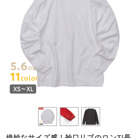
絶妙なサイズ感！袖口リブのロンT/長