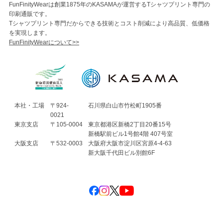
FunFinityWearは創業1875年のKASAMAが運営するTシャツプリント専門の
印刷通販です。
Tシャツプリント専門だからできる技術とコスト削減により高品質、低価格
を実現します。
FunFinityWearについて>>
本社・工場
〒924-
石川県白山市竹松町1905番
0021
東京支店
〒105-0004
東京都港区新橋2丁目20番15号
新橋駅前ビル1号館4階 407号室
大阪支店
〒532-0003
大阪府大阪市淀川区宮原4-4-63
新大阪千代田ビル別館6F