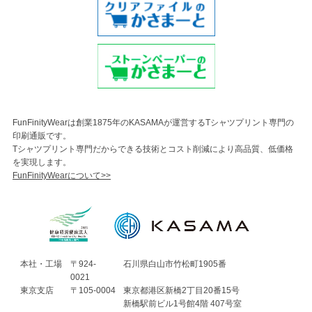
FunFinityWearは創業1875年のKASAMAが運営するTシャツプリント専門の
印刷通販です。
Tシャツプリント専門だからできる技術とコスト削減により高品質、低価格
を実現します。
FunFinityWearについて>>
本社・工場
〒924-
石川県白山市竹松町1905番
0021
東京支店
〒105-0004
東京都港区新橋2丁目20番15号
新橋駅前ビル1号館4階 407号室