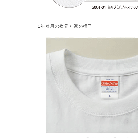
1年着用の襟元と裾の様子