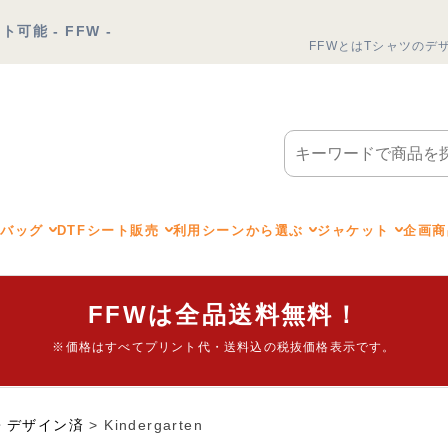
能 - FFW -
FFWとは
Tシャツのデ
トバッグ
DTFシート販売
利用シーンから選ぶ
ジャケット
企画商
FFWは全品送料無料！
※価格はすべてプリント代・送料込の税抜価格表示です。
・デザイン済
> Kindergarten