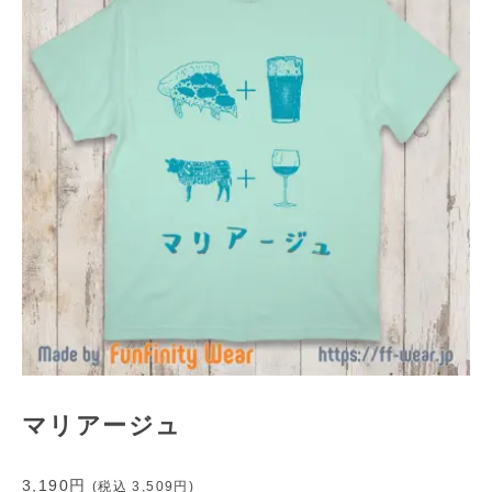
マリアージュ
3,190円
(税込
3,509円
)