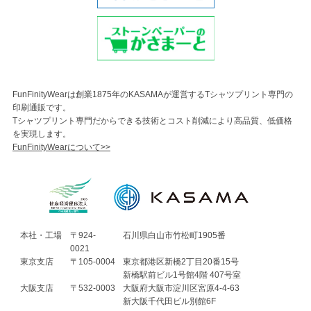
FunFinityWearは創業1875年のKASAMAが運営するTシャツプリント専門の
印刷通販です。
Tシャツプリント専門だからできる技術とコスト削減により高品質、低価格
を実現します。
FunFinityWearについて>>
本社・工場
〒924-
石川県白山市竹松町1905番
0021
東京支店
〒105-0004
東京都港区新橋2丁目20番15号
新橋駅前ビル1号館4階 407号室
大阪支店
〒532-0003
大阪府大阪市淀川区宮原4-4-63
新大阪千代田ビル別館6F