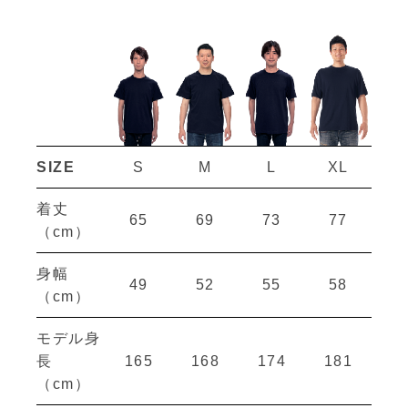
SIZE
S
M
L
XL
着丈
65
69
73
77
（cm）
身幅
49
52
55
58
（cm）
モデル身
長
165
168
174
181
（cm）