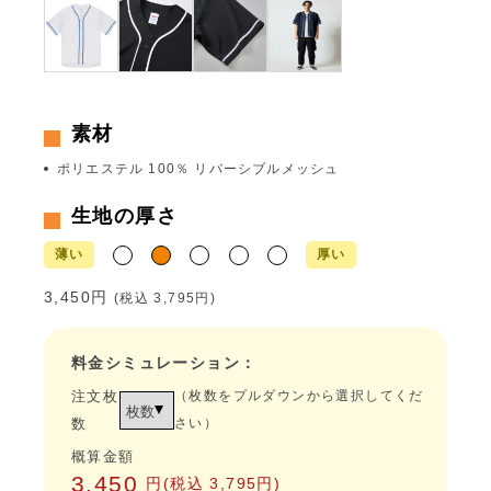
素材
ポリエステル 100％ リバーシブルメッシュ
生地の厚さ
薄い
厚い
3,450円
(税込
3,795円
)
料金シミュレーション：
注文枚
（枚数をプルダウンから選択してくだ
数
さい）
概算金額
3,450
円(税込
3,795円
)