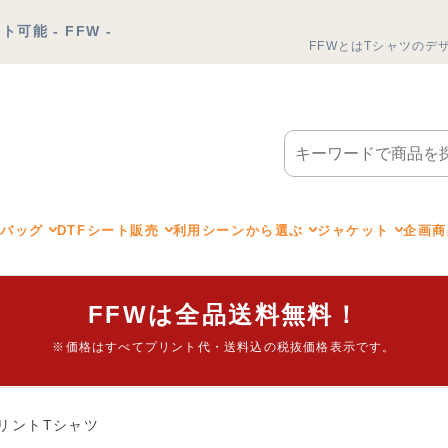
能 - FFW -
FFWとは
Tシャツのデ
トバッグ
DTFシート販売
利用シーンから選ぶ
ジャケット
企画商
FFWは全品送料無料！
※価格はすべてプリント代・送料込の税抜価格表示です。
リントTシャツ