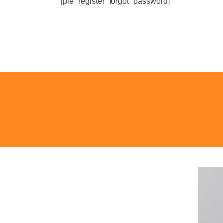
[pie_register_forgot_password]