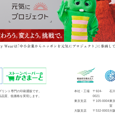
シャツプリント専門の印刷通販です。
本社・工場
〒924-
石川
高品質、低価格を実現します。
0021
東京支店
〒105-0004
東
室
大阪支店
〒532-0003
大阪