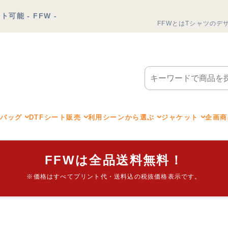
能 - FFW -
FFWとは
Tシャツのデ
トバッグ
DTFシート販売
利用シーンから選ぶ
ジャケット
企画商
FFWは全品送料無料！
※価格はすべてプリント代・送料込の税抜価格表示です。