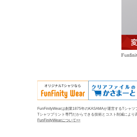
FunFinityWearは創業1875年のKASAMAが運営するT
Tシャツプリント専門だからできる技術とコスト削減により
FunFinityWearについて>>