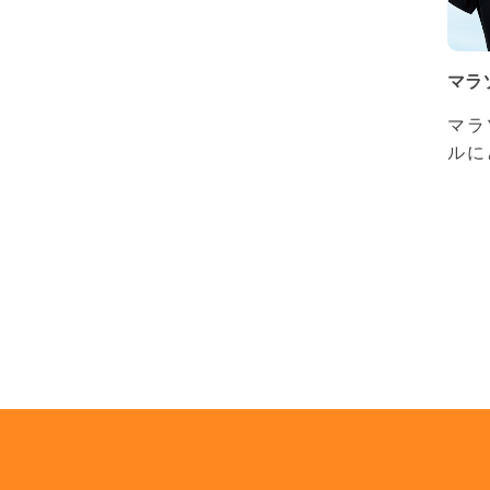
マラ
マラ
ルに