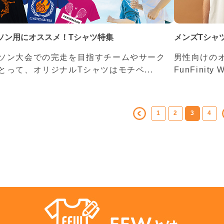
ソン用にオススメ！Tシャツ特集
メンズTシャ
ソン大会での完走を目指すチームやサーク
男性向けの
とって、オリジナルTシャツはモチベ...
FunFinity
1
2
3
4