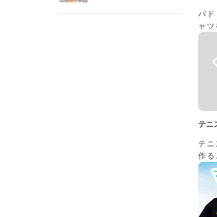
バド
ャツ
テニ
テニ
作る