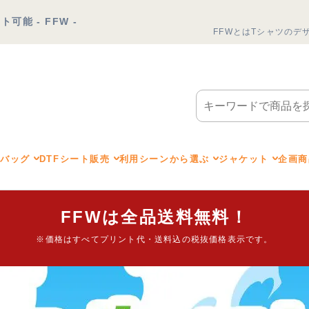
能 - FFW -
FFWとは
Tシャツのデ
トバッグ
DTFシート販売
利用シーンから選ぶ
ジャケット
企画商
FFWは全品送料無料！
※価格はすべてプリント代・送料込の税抜価格表示です。